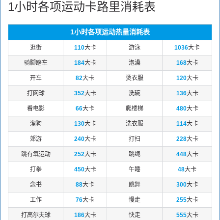
1小时各项运动卡路里消耗表
1小时各项运动热量消耗表
逛街
110
大卡
游泳
1036
大卡
骑脚踏车
184
大卡
泡澡
168
大卡
开车
82
大卡
烫衣服
120
大卡
打网球
352
大卡
洗碗
136
大卡
看电影
66
大卡
爬楼梯
480
大卡
溜狗
130
大卡
洗衣服
114
大卡
郊游
240
大卡
打扫
228
大卡
跳有氧运动
252
大卡
跳绳
448
大卡
打拳
450
大卡
午睡
48
大卡
念书
88
大卡
跳舞
300
大卡
工作
76
大卡
慢走
255
大卡
打高尔夫球
186
大卡
快走
555
大卡