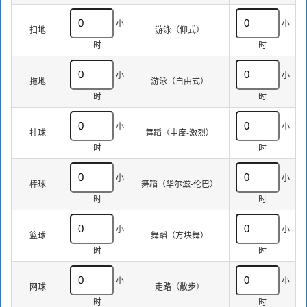
小
小
扫地
游泳（仰式）
时
时
小
小
拖地
游泳（自由式）
时
时
小
小
排球
舞蹈（中度-激烈）
时
时
小
小
棒球
舞蹈（华尔滋-伦巴）
时
时
小
小
篮球
舞蹈（方块舞）
时
时
小
小
网球
走路（散步）
时
时