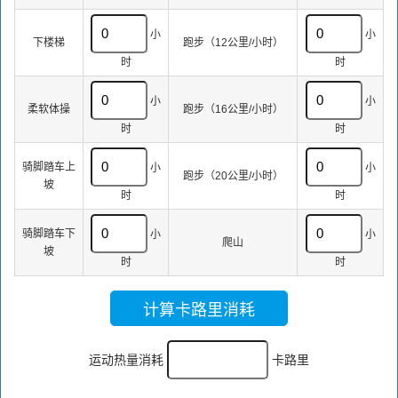
小
小
下楼梯
跑步（12公里/小时）
时
时
小
小
柔软体操
跑步（16公里/小时）
时
时
骑脚踏车上
小
小
跑步（20公里/小时）
坡
时
时
骑脚踏车下
小
小
爬山
坡
时
时
计算卡路里消耗
运动热量消耗
卡路里