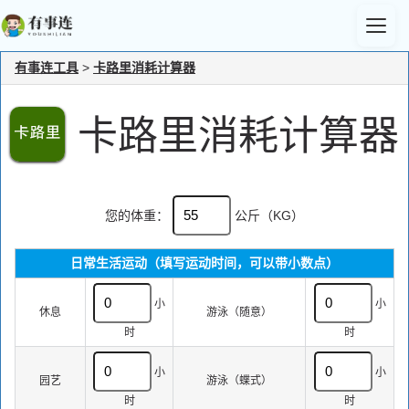
有事连工具
>
卡路里消耗计算器
卡路里消耗计算器
您的体重：
公斤（KG）
日常生活运动（填写运动时间，可以带小数点）
小
小
休息
游泳（随意）
时
时
小
小
园艺
游泳（蝶式）
时
时