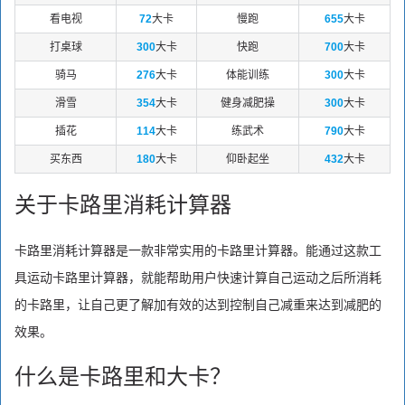
看电视
72
大卡
慢跑
655
大卡
打桌球
300
大卡
快跑
700
大卡
骑马
276
大卡
体能训练
300
大卡
滑雪
354
大卡
健身减肥操
300
大卡
插花
114
大卡
练武术
790
大卡
买东西
180
大卡
仰卧起坐
432
大卡
关于卡路里消耗计算器
卡路里消耗计算器是一款非常实用的卡路里计算器。能通过这款工
具运动卡路里计算器，就能帮助用户快速计算自己运动之后所消耗
的卡路里，让自己更了解加有效的达到控制自己减重来达到减肥的
效果。
什么是卡路里和大卡？