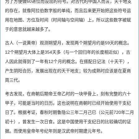
为了方便做60进位而设出的符号。对古代的中国人而言，天干地支
的存在，就像阿拉伯数字般的单纯，而且后来更开始把这些符号运
用在地图、方位及时间（时间轴与空间轴）上，所以这些数字被赋
于的意思就越来越多了。
古人（一说黄帝）观测朔望月，发现两个朔望月约是59天的概念。
12个朔望月大体上是354天多（与一个回归年的长度相近似），古
人因此就得到了一年有12个月的概念。在搭配日记法（十天干），
产生阴阳合历，发展出现在的天干地支；较为成熟时应该是在夏商
周三代。
考古发现，在商朝后期帝王帝乙时的一块甲骨上，刻有完整的六十
甲子，可能是当时的日历。这也说明在商朝时已经开始使用干支纪
日了。根据考证，春秋时期鲁隐公三年二月己巳（公元前720年二月
初十），曾发生一次日食。这是中国使用干支纪日的比较确切的证
据。而使用皇帝年号纪年则是汉武帝时期建元年号。