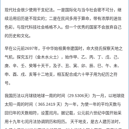
现代社会很少使用干支纪法。一是国际化与当今社会密不可分，继
续沿用旧历是不现实的；二是在民间多用于算命，带有浓厚的迷信
色彩，与现代科技社会格格不入。但一个优秀的国家不会放弃自己
的历史和文化。
早在公元前2697年，于中华始祖黄帝建国时，命大挠氏探察天地之
气机，探究五行（金木水火土），始作甲、乙、丙、丁、戊、己、
庚、辛、壬、癸等十天干，及子、丑、寅、卯、辰、巳、午、未、
申、酉、戌、亥等十二地支，相互配合成六十甲子用为纪历之符
号。
我国历法以月球绕地球一周的时间（29.5306天）为一月，以地球绕
太阳一周的时间（ 365.2419 天）为一年，为使一年的平均天数与
回归年的天数相符，设置闰月。据记载，公元前六世纪中国开始采
用十九年七闰月法协调阴历和阳历。 天干地支，是古人建历法时，