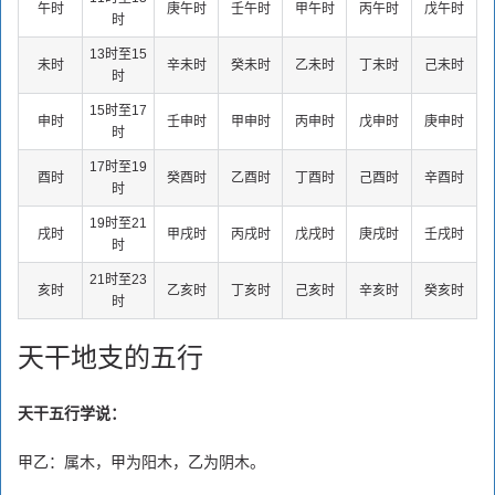
午时
庚午时
壬午时
甲午时
丙午时
戊午时
时
13时至15
未时
辛未时
癸未时
乙未时
丁未时
己未时
时
15时至17
申时
壬申时
甲申时
丙申时
戊申时
庚申时
时
17时至19
酉时
癸酉时
乙酉时
丁酉时
己酉时
辛酉时
时
19时至21
戌时
甲戌时
丙戌时
戊戌时
庚戌时
壬戌时
时
21时至23
亥时
乙亥时
丁亥时
己亥时
辛亥时
癸亥时
时
天干地支的五行
天干五行学说：
甲乙：属木，甲为阳木，乙为阴木。