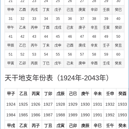
21
22
23
24
25
26
27
28
29
30
甲申
乙酉
丙戌
丁亥
戊子
己丑
庚寅
辛卯
壬辰
癸巳
31
32
33
34
35
36
37
38
39
40
甲午
乙未
丙申
丁酉
戊戌
己亥
庚子
辛丑
壬寅
癸卯
41
42
43
44
45
46
47
48
49
50
甲辰
乙巳
丙午
丁未
戊申
己酉
庚戌
辛亥
壬子
癸丑
51
52
53
54
55
56
57
58
59
60
甲寅
乙卯
丙辰
丁巳
戊午
己未
庚申
辛酉
壬戌
癸亥
天干地支年份表（1924年-2043年）
甲子
乙丑
丙寅
丁卯
戊辰
己巳
庚午
辛未
壬申
癸酉
1924
1925
1926
1927
1928
1929
1930
1931
1932
1933
1984
1985
1986
1987
1988
1989
1990
1991
1992
1993
甲戌
乙亥
丙子
丁丑
戊寅
己卯
庚辰
辛巳
壬午
癸未