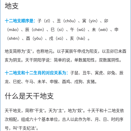
地支
十二地支顺序是：
子（zǐ）、丑（chǒu）、寅（yín）、卯
（mǎo）、辰（chén）、巳（sì）、午（wǔ）、未（wèi）、申
（shēn）、酉（yǒu）、戌（xū）、亥（hài）。
地支简称为“支”，也称地元。以子寅辰午申戌为阳支，以丑卯巳未酉
亥为阴支。天干阴阳学说：简单的说，单数属阳性，双数属阴性。
十二地支和十二生肖的对应关系为：
子鼠、丑牛、寅虎、卯兔、辰
龙、巳蛇、午马、未羊、申猴、酉鸡、戌狗、亥猪。
什么是天干地支
天干地支，简称“干支”。天为“主”，地为“奴”。十天干和十二地支依
次相配，组成六十个基本单位，古人以此作为年、月、日、时的序
号，叫“干支纪法”。