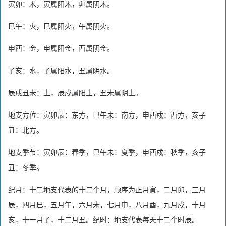
寅卯：木，寅属阳木，卯属阴木。
巳午：火，巳属阳火，午属阴火。
申酉：金，申属阳金，酉属阴金。
子亥：水，子属阳水，丑属阴水。
辰戍丑未：土，辰戍属阳土，丑未属阴土。
地支方位：寅卯辰：东方，巳午未：南方，申酉戍：西方，亥子
丑：北方。
地支季节：寅卯辰：春季，巳午未：夏季，申酉戍：秋季，亥子
丑：冬季。
纪月：十二地支代表的十二个月，顺序为正月寅，二月卯，三月
辰，四月巳，五月午，六月未，七月申，八月酉，九月戍，十月
亥，十一月子，十二月丑。纪时：地支代表每天十二个时辰。