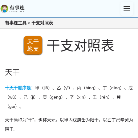
有事连工具
>
干支对照表
干支对照表
天干
十天干顺序是：
甲（jiǎ）、乙（yǐ）、丙（bǐng）、丁（dīng）、戊
（wù）、己（jǐ）、庚（gēng）、辛（xīn）、壬（rén）、癸
（guǐ）。
天干简称为“干”，也称天元。以甲丙戊庚壬为阳干，以乙丁己辛癸为
阴干。