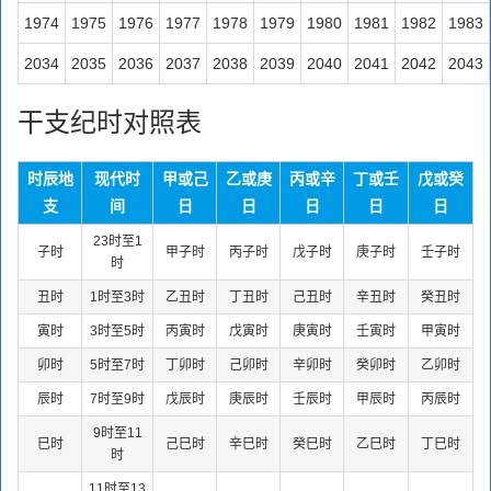
1974
1975
1976
1977
1978
1979
1980
1981
1982
1983
2034
2035
2036
2037
2038
2039
2040
2041
2042
2043
干支纪时对照表
时辰地
现代时
甲或己
乙或庚
丙或辛
丁或壬
戊或癸
支
间
日
日
日
日
日
23时至1
子时
甲子时
丙子时
戊子时
庚子时
壬子时
时
丑时
1时至3时
乙丑时
丁丑时
己丑时
辛丑时
癸丑时
寅时
3时至5时
丙寅时
戊寅时
庚寅时
壬寅时
甲寅时
卯时
5时至7时
丁卯时
己卯时
辛卯时
癸卯时
乙卯时
辰时
7时至9时
戊辰时
庚辰时
壬辰时
甲辰时
丙辰时
9时至11
巳时
己巳时
辛巳时
癸巳时
乙巳时
丁巳时
时
11时至13