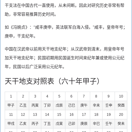
干支法在中国古代一直使用，从未间断。因此对研究历史非常有帮
助，非常容易推算历史时间。
如《冯婉贞》：“咸丰庚申，英法联军白海入侵。”咸丰，皇帝年号；
庚申，干支纪年。
中国在汉武帝以前用天干地支纪年；从汉武帝到清末，用皇帝年号
加天干地支纪年；民国初期用民国诞生时间来纪年兼或使用公元纪
年，民国以后广泛采用公元纪年。
天干地支对照表（六十年甲子）
1
2
3
4
5
6
7
8
9
10
甲子
乙丑
丙寅
丁卯
戊辰
己巳
庚午
辛未
壬申
癸酉
11
12
13
14
15
16
17
18
19
20
甲戌
乙亥
丙子
丁丑
戊寅
己卯
庚辰
辛巳
壬午
癸未